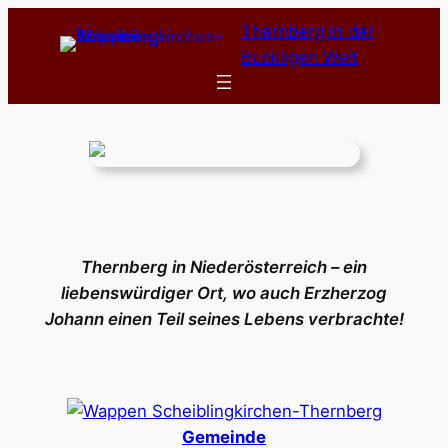
Zum
Thernberg in der
Inhalt
Buckligen Welt
springen
Thernberg in Niederösterreich – ein
liebenswürdiger Ort, wo auch Erzherzog
Johann einen Teil seines Lebens verbrachte!
Gemeinde